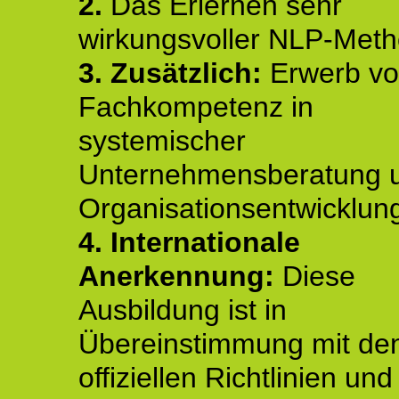
2.
Das Erlernen sehr
wirkungsvoller NLP-Met
3. Zusätzlich:
Erwerb v
Fachkompetenz in
systemischer
Unternehmensberatung 
Organisationsentwicklun
4.
Internationale
Anerkennung:
Diese
Ausbildung ist in
Übereinstimmung mit de
offiziellen Richtlinien un