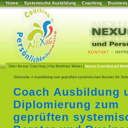
Home
Systemische Ausbildung
Coaching
Business
KONTAKT
-
IMPR
Über Nexus Coaching
|
Vita Matthias Weber
|
Nexus Coaching auf Mall
Startseite
⇒ Ausbildung zum geprüften systemischen Berater für Tei
Coach Ausbildung 
Diplomierung zum
geprüften systemis