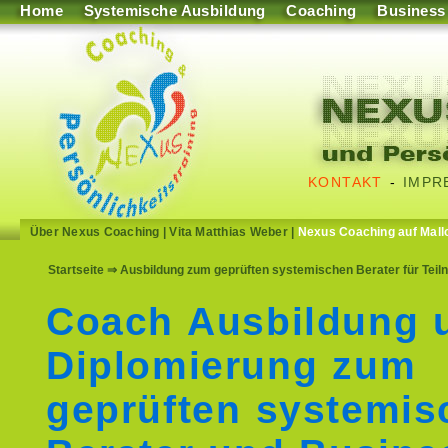
Home
Systemische Ausbildung
Coaching
Business
KONTAKT
-
IMPR
Über Nexus Coaching
|
Vita Matthias Weber
|
Nexus Coaching auf Mall
Startseite
⇒ Ausbildung zum geprüften systemischen Berater für Teil
Coach Ausbildung 
Diplomierung zum
geprüften systemis