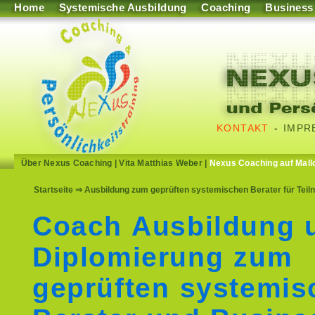
Home
Systemische Ausbildung
Coaching
Business
KONTAKT
-
IMPR
Über Nexus Coaching
|
Vita Matthias Weber
|
Nexus Coaching auf Mall
Startseite
⇒ Ausbildung zum geprüften systemischen Berater für Teil
Coach Ausbildung 
Diplomierung zum
geprüften systemis