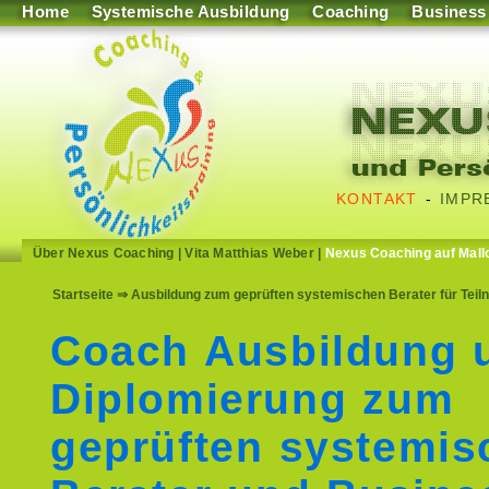
Home
Systemische Ausbildung
Coaching
Business
KONTAKT
-
IMPR
Über Nexus Coaching
|
Vita Matthias Weber
|
Nexus Coaching auf Mall
Startseite
⇒ Ausbildung zum geprüften systemischen Berater für Teil
Coach Ausbildung 
Diplomierung zum
geprüften systemis