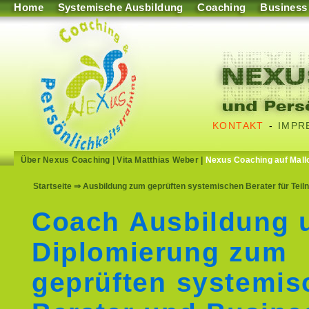
Home
Systemische Ausbildung
Coaching
Business
KONTAKT
-
IMPR
Über Nexus Coaching
|
Vita Matthias Weber
|
Nexus Coaching auf Mall
Startseite
⇒ Ausbildung zum geprüften systemischen Berater für Teil
Coach Ausbildung 
Diplomierung zum
geprüften systemis