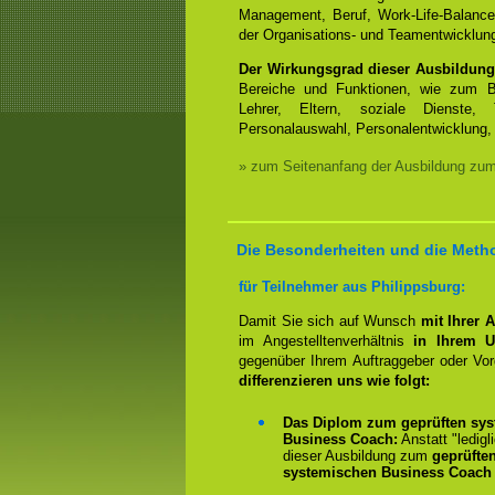
Management, Beruf, Work-Life-Balanc
der Organisations- und Teamentwicklun
Der Wirkungsgrad dieser Ausbildung
Bereiche und Funktionen, wie zum Be
Lehrer, Eltern, soziale Dienste, 
Personalauswahl, Personalentwicklung, 
» zum Seitenanfang der Ausbildung zu
Die Besonderheiten und die Meth
für Teilnehmer aus Philippsburg:
Damit Sie sich auf Wunsch
mit Ihrer 
im Angestelltenverhältnis
in Ihrem U
gegenüber Ihrem Auftraggeber oder Vo
differenzieren uns wie folgt:
Das Diplom zum geprüften sys
Business Coach:
Anstatt "ledigl
dieser Ausbildung zum
geprüfte
systemischen Business Coach 