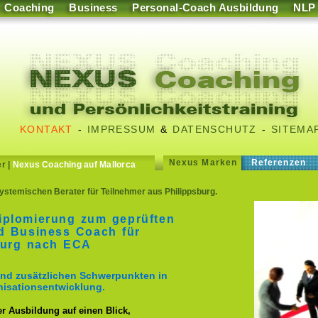
Coaching
Business
Personal-Coach Ausbildung
NLP
KONTAKT
-
IMPRESSUM
&
DATENSCHUTZ
-
SITEMA
Nexus Marken
Referenzen
er
|
Nexus Coaching auf Mallorca
stemischen Berater für Teilnehmer aus Philippsburg.
iplomierung zum geprüften
d Business Coach für
burg nach ECA
nd zusätzlichen Schwerpunkten in
isationsentwicklung.
er Ausbildung auf einen Blick,