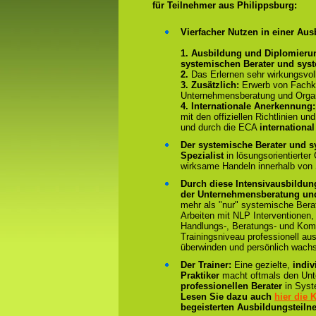
für Teilnehmer aus Philippsburg:
Vierfacher Nutzen in einer Aus
1. Ausbildung und Diplomieru
systemischen Berater und sys
2.
Das Erlernen sehr wirkungsvo
3. Zusätzlich:
Erwerb von Fachk
Unternehmensberatung und Organ
4.
Internationale Anerkennung
mit den offiziellen Richtlinien 
und durch die ECA
international
Der systemische Berater und s
Spezialist
in lösungsorientierter
wirksame Handeln innerhalb von
Durch diese Intensivausbildun
der Unternehmensberatung und
mehr als "nur" systemische Bera
Arbeiten mit NLP Interventionen,
Handlungs-, Beratungs- und Kom
Trainingsniveau professionell au
überwinden und persönlich wach
Der Trainer:
Eine gezielte,
indiv
Praktiker
macht oftmals den Un
professionellen Berater
in Syst
Lesen Sie dazu auch
hier die
begeisterten Ausbildungsteiln