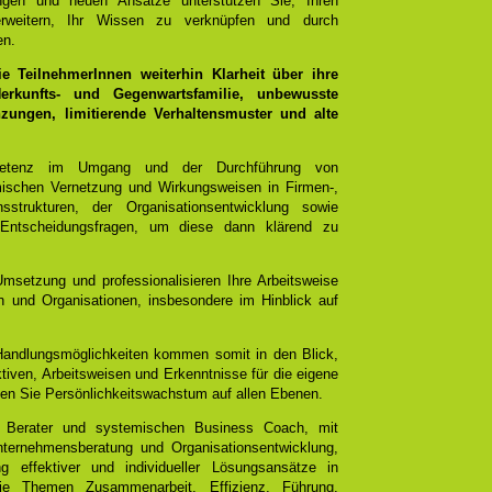
ungen und neuen Ansätze unterstützen Sie, Ihren
rweitern, Ihr Wissen zu verknüpfen und durch
en.
 TeilnehmerInnen weiterhin Klarheit über ihre
rkunfts- und Gegenwartsfamilie, unbewusste
ungen, limitierende Verhaltensmuster und alte
mpetenz im Umgang und der Durchführung von
emischen Vernetzung und Wirkungsweisen in Firmen-,
sstrukturen, der Organisationsentwicklung sowie
 Entscheidungsfragen, um diese dann klärend zu
Umsetzung und professionalisieren Ihre Arbeitsweise
 und Organisationen, insbesondere im Hinblick auf
 Handlungsmöglichkeiten kommen somit in den Blick,
tiven, Arbeitsweisen und Erkenntnisse für die eigene
chen Sie Persönlichkeitswachstum auf allen Ebenen.
 Berater und systemischen Business Coach, mit
ternehmensberatung und Organisationsentwicklung,
g effektiver und individueller Lösungsansätze in
e Themen Zusammenarbeit, Effizienz, Führung,