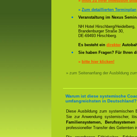
»
Infos zu Ihrer Investition bitt
»
Zum detaillierten Terminplan
Veranstaltung im Nexus Semin
NH Hotel Hirschberg/Heidelberg,
Brandenburger Straße 30,
DE-69493 Hirschberg.
Es besteht ein
direkter
Autobah
Sie haben Fragen? Für Ihren d
»
bitte hier klicken!
» zum Seitenanfang der Ausbildung zu
Warum ist diese systemische Coa
umfangreichsten in Deutschland?
Diese Ausbildung zum systemischen B
Sie zur Anwendung systemischer, lösu
Familiensystemen, Berufssystemen
professioneller Transfer des Gelernten i