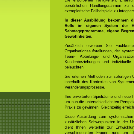
Die erworbenen Fähigkeiten, Erfahr
persönlichen Handlungsrahmen zu e
exemplarische Fallbeispiele zu integrier
In dieser Ausbildung bekommen die
Rolle im eigenen System der He
Sabotageprogramme, eigene Begrenz
Gewohnheiten.
Zusätzlich erwerben Sie Fachko
Organisationsaufstellungen, der syst
Team-, Abteilungs- und Organisation
Kundenbeziehungen und individuelle
beleuchten.
Sie erlernen Methoden zur sofortigen 
innerhalb des Kontextes von Systemen
Veränderungsprozesse.
Ihre erweiterten Spielräume und neue
um nun die unterschiedlichsten Perspek
Praxis zu gewinnen. Gleichzeitig errei
Diese Ausbildung zum systemischen
zusätzlichen Schwerpunkten in der Un
dient Ihnen weiterhin zur Entwicklun
verschiedensten Fragen rund um di