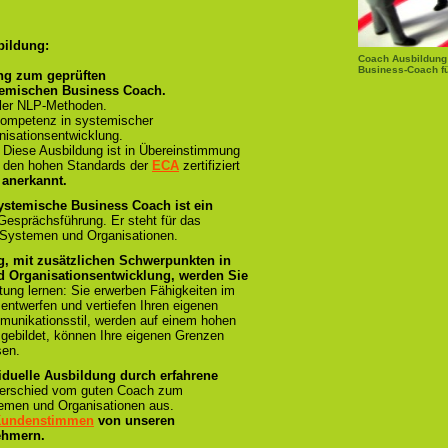
bildung:
Coach Ausbildung
Business-Coach fü
ng zum geprüften
temischen Business Coach.
ller NLP-Methoden.
ompetenz in systemischer
isationsentwicklung.
:
Diese Ausbildung ist in Übereinstimmung
und den hohen Standards der
ECA
zertifiziert
 anerkannt.
ystemische Business Coach ist ein
 Gesprächsführung. Er steht für das
 Systemen und Organisationen.
g, mit zusätzlichen Schwerpunkten in
 Organisationsentwicklung, werden Sie
tung lernen: Sie erwerben Fähigkeiten im
 entwerfen und vertiefen Ihren eigenen
munikationsstil, werden auf einem hohen
sgebildet, können Ihre eigenen Grenzen
sen.
iduelle Ausbildung durch erfahrene
terschied vom guten Coach zum
emen und Organisationen aus.
 Kundenstimmen
von unseren
ehmern.