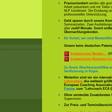
Praxisorientiert
werden alle gru
Arbeit präsentiert und mit Teile
NLP kombiniert. Die Einübung un
professioneller Unterstützung.
Geld sparen durch unsere Kom
Seminarzeiten. Zwei Ausbildung
über
zwölf Monate.
Somit entfa
Übernachtungskosten.
Ihr Vorteil, wir sind Markenführ
Unsere beim deutschen Patent
Systemischer Berater....
(8
Systemischer Business Coa
Zu Ihrem Abschlusszertifikat 
Verifizierung in Kopie.
Weiterhin sind wir ein interna
Lehrinstitut
, des weltweit grö
European Coaching Association 
Partner
zum "Lehrcoach ECA (
Ohne versteckte Zusatzkosten
f
Supervision.
Zur Preis- und Terminübersicht