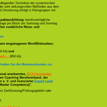
ndlegenden Techniken der systemischen
n der sehr wirkungsvollen Methoden aus dem
d Umsetzung erfolgt in Kleingruppen mit
paktausbildung:
berufsverträgliche
stage pro Block am Samstag und Sonntag
llen zusätzliche Reise- und
er:
amt eingetragenen Wort/Bildmarken:
50 kb)
und
ch....
(850 kb).
erhalten Sie die Markenurkunden zur
tional anerkanntes,
ECA lizenziertes
ßten Coaching Berufsverband, der
e. V. und lizenzierter
Expert Level
Master Competence)".
ür Zertifizierung/Prüfungsgebühr oder
: