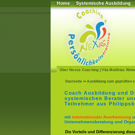
Home
Systemische Ausbildung
Über Nexus Coaching
|
Vita Matthias Web
Startseite
⇒ Ausbildung zum geprüften sy
Coach Ausbildung und D
systemischen Berater un
Teilnehmer aus Philipps
mit
internationaler Anerkennung
u
Unternehmensberatung und Organ
Die Vorteile und Differenzierung dies