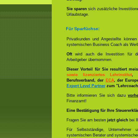
Sie sparen
sich zusätzliche Investitio
Urlaubstage.
Für Sparfüchse:
Privatkunden und Angestellte könne
systemischen Business Coach als Wer
Oft
wird auch die Investition für 
Arbeitgeber übernommen.
Dieser Vorteil für Sie resultiert me
sowie lizenziertes Lehrinstitut
, 
Berufsverband, der
ECA
, der Europ
Expert Level Partner
zum "Lehrcoach 
Bitte informieren Sie sich dazu
vorh
Finanzamt!
Eine Bestätigung für Ihre Steuererklä
Fragen Sie am besten
jetzt gleich
bei I
Für Selbstständige, Unternehmer 
systemischen Berater und systemische